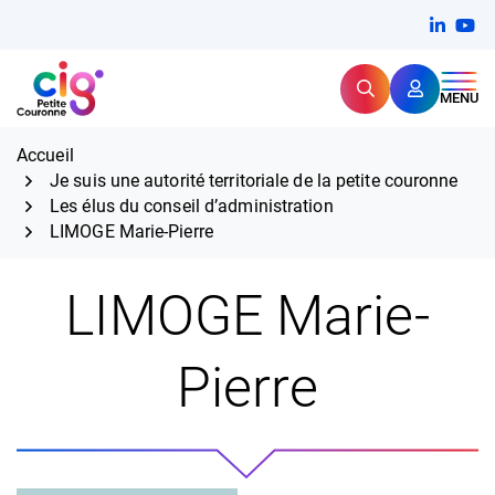
Aller
FERMER
Linkedi
(ouvert
You
(ou
au
contenu
Rechercher
CIG Petite Couronne
MENU
Expertise et proximité pour
les grands défis RH,
CIG Petite Couronne
aujourd'hui et demain.
Accueil
Je suis une autorité territoriale de la petite couronne
Les élus du conseil d’administration
LIMOGE Marie-Pierre
LIMOGE Marie-
Pierre