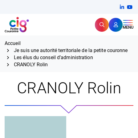
Aller
FERMER
Linkedi
(ouvert
You
(ou
au
contenu
Rechercher
CIG Petite Couronne
MENU
Expertise et proximité pour
les grands défis RH,
CIG Petite Couronne
aujourd'hui et demain.
Accueil
Je suis une autorité territoriale de la petite couronne
Les élus du conseil d’administration
CRANOLY Rolin
CRANOLY Rolin