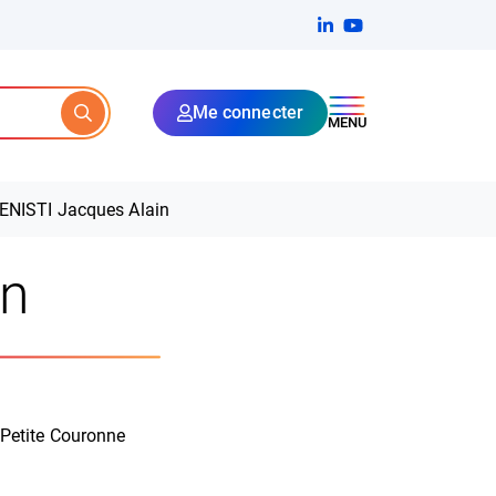
Linkedin
(ouverture dans un no
YouTube
(ouverture dans u
Me connecter
Rechercher
MENU
ENISTI Jacques Alain
in
 Petite Couronne