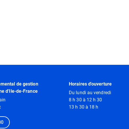
emental de gestion
Horaires d'ouverture
ne d'Ile-de-France
Du lundi au vendredi
ain
8 h 30 à 12 h 30
x
13 h 30 à 18 h
80