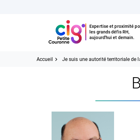
Aller
FERMER
au
contenu
Expertise et proximité po
les grands défis RH,
Expertise et proximité pour
CIG Petite Couronne
aujourd'hui et demain.
les grands défis RH,
CIG Petite Couronne
aujourd'hui et demain.
Accueil
Je suis une autorité territoriale de 
B