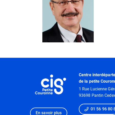
Informations utiles
Centre interdépart
de la petite Couron
1 Rue Lucienne Gér
93698 Pantin Cede
01 56 96 80 
En savoir plus