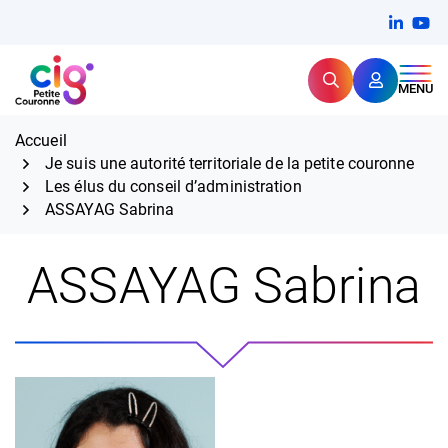
Aller
FERMER
Linkedi
(ouvert
You
(ou
au
contenu
Rechercher
CIG Petite Couronne
MENU
Expertise et proximité pour
les grands défis RH,
CIG Petite Couronne
aujourd'hui et demain.
Accueil
Je suis une autorité territoriale de la petite couronne
Les élus du conseil d’administration
ASSAYAG Sabrina
ASSAYAG Sabrina