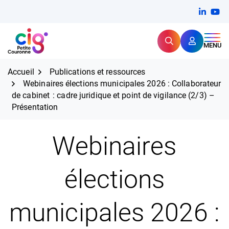
Aller
FERMER
Linkedi
(ouvert
You
(ou
au
contenu
Rechercher
CIG Petite Couronne
MENU
Expertise et proximité pour
les grands défis RH,
CIG Petite Couronne
aujourd'hui et demain.
Accueil
Publications et ressources
Webinaires élections municipales 2026 : Collaborateur
de cabinet : cadre juridique et point de vigilance (2/3) –
Présentation
Webinaires
élections
municipales 2026 :