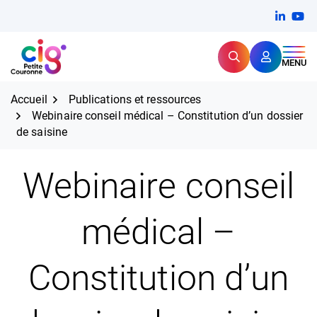
Aller
FERMER
Linkedi
(ouvert
You
(ou
au
contenu
Rechercher
CIG Petite Couronne
MENU
Expertise et proximité pour
les grands défis RH,
CIG Petite Couronne
aujourd'hui et demain.
Accueil
Publications et ressources
Webinaire conseil médical – Constitution d’un dossier
de saisine
Webinaire conseil
médical –
Constitution d’un