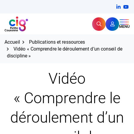
Aller
FERMER
Linkedi
(ouvert
You
(ou
au
contenu
Rechercher
CIG Petite Couronne
MENU
Expertise et proximité pour
les grands défis RH,
CIG Petite Couronne
aujourd'hui et demain.
Accueil
Publications et ressources
Vidéo « Comprendre le déroulement d’un conseil de
discipline »
Vidéo
« Comprendre le
déroulement d’un