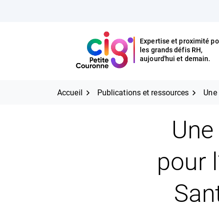
Aller
FERMER
au
contenu
Expertise et proximité po
les grands défis RH,
Expertise et proximité pour
CIG Petite Couronne
aujourd'hui et demain.
les grands défis RH,
CIG Petite Couronne
aujourd'hui et demain.
Accueil
Publications et ressources
Une 
Une 
pour l
Sant