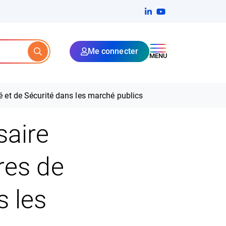
Linkedin
(ouverture dans un no
YouTube
(ouverture dans u
Me connecter
Rechercher
MENU
té et de Sécurité dans les marché publics
saire
ères de
s les