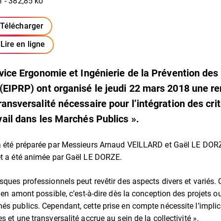
f - 382,85 ko
Télécharger
(ouverture dans un nouvel onglet)
Lire en ligne
rvice Ergonomie et Ingénierie de la Prévention des
(EIPRP) ont organisé le jeudi 22 mars 2018 une re
ransversalité nécessaire pour l’intégration des cri
vail dans les Marchés Publics ».
 a été préparée par Messieurs Arnaud VEILLARD et Gaël LE DORZ
et a été animée par Gaël LE DORZE.
sques professionnels peut revêtir des aspects divers et variés. 
s en amont possible, c’est-à-dire dès la conception des projets o
és publics. Cependant, cette prise en compte nécessite l’impli
s et une transversalité accrue au sein de la collectivité ».