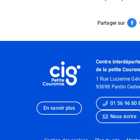
Partager sur
Par
(ouv
Informations utiles
Centre interdépart
de la petite Couron
1 Rue Lucienne Gér
93698 Pantin Cede
01 56 96 80 
En savoir plus
Nous écrire