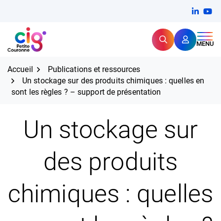
Aller
FERMER
Linkedi
(ouvert
You
(ou
au
contenu
Rechercher
CIG Petite Couronne
MENU
Expertise et proximité pour
les grands défis RH,
CIG Petite Couronne
aujourd'hui et demain.
Accueil
Publications et ressources
Un stockage sur des produits chimiques : quelles en
sont les règles ? – support de présentation
Un stockage sur
des produits
chimiques : quelles