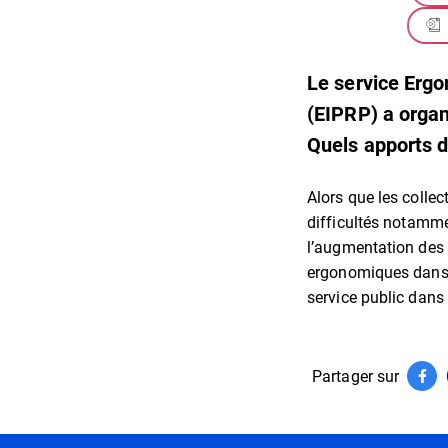
Le service Ergo
(EIPRP) a organ
Quels apports de
Alors que les collec
difficultés notammen
l’augmentation des 
ergonomiques dans l
service public dans l
Partager sur
Par
(ouv