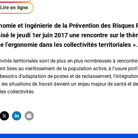
Lire en ligne
nomie et Ingénierie de la Prévention des Risques 
isé le jeudi 1er juin 2017 une rencontre sur le thè
 l’ergonomie dans les collectivités territoriales ».
tivités territoriales sont de plus en plus nombreuses à rencontr
t liées au vieillissement de la population active, à l’usure prof
besoins d’adaptation de postes et de reclassement, l’intégratio
es situations de travail devient un enjeu majeur de santé et d
es collectivités.
tager sur Facebook
erture dans un nouvel onglet)
Partager sur X (Twitter)
(ouverture dans un nouvel onglet)
Partager sur LinkedIn
(ouverture dans un nouvel onglet)
Partager par e-mail
(ouverture dans un nouvel onglet)