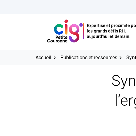
Aller
FERMER
au
contenu
Expertise et proximité po
les grands défis RH,
Expertise et proximité pour
CIG Petite Couronne
aujourd'hui et demain.
les grands défis RH,
CIG Petite Couronne
aujourd'hui et demain.
Accueil
Publications et ressources
Synt
Syn
l’e