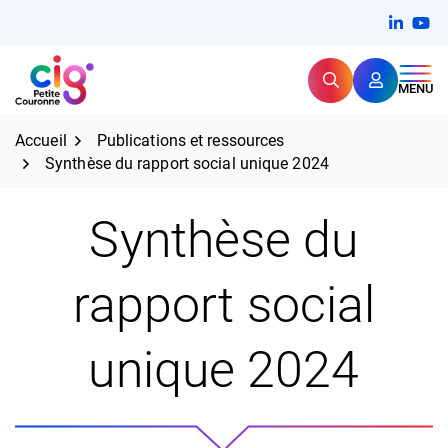
Aller
FERMER
Linkedi
(ouvert
You
(ou
au
contenu
Rechercher
CIG Petite Couronne
MENU
Expertise et proximité pour
les grands défis RH,
CIG Petite Couronne
aujourd'hui et demain.
Accueil
Publications et ressources
Synthèse du rapport social unique 2024
Synthèse du
rapport social
unique 2024