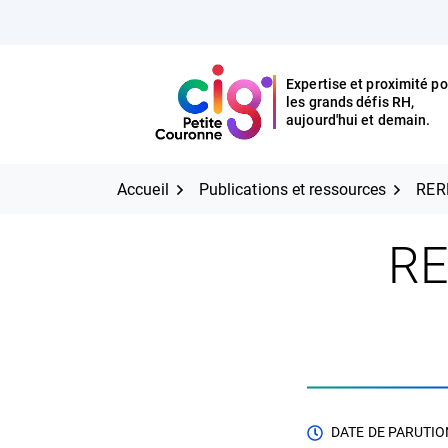
Aller
FERMER
au
contenu
Expertise et proximité po
les grands défis RH,
Expertise et proximité pour
CIG Petite Couronne
aujourd'hui et demain.
les grands défis RH,
CIG Petite Couronne
aujourd'hui et demain.
Accueil
Publications et ressources
RER
RE
DATE DE PARUTION