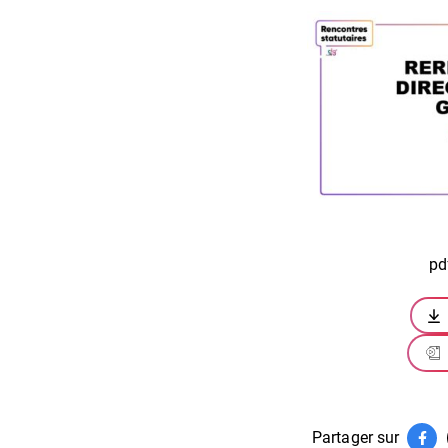
pd
Partager sur
Par
(ouv