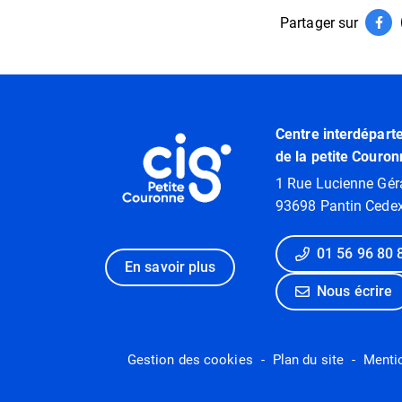
Partager sur
Par
(ouv
Informations utiles
Centre interdépart
de la petite Couron
1 Rue Lucienne Gér
93698 Pantin Cede
01 56 96 80 
En savoir plus
Nous écrire
Gestion des cookies
Plan du site
Menti