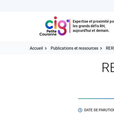
Aller
FERMER
au
contenu
Expertise et proximité po
les grands défis RH,
Expertise et proximité pour
CIG Petite Couronne
aujourd'hui et demain.
les grands défis RH,
CIG Petite Couronne
aujourd'hui et demain.
Accueil
Publications et ressources
RERH
R
DATE DE PARUTION