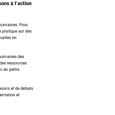
sons à l’action
 humaines. Pour
e pratique sur des
nuelles en
 humaines des
n des ressources
c en petite
xions et de débats
entation et