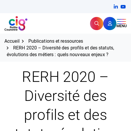
Aller
FERMER
Linkedi
(ouvert
You
(ou
au
contenu
Rechercher
CIG Petite Couronne
MENU
Expertise et proximité pour
les grands défis RH,
CIG Petite Couronne
aujourd'hui et demain.
Accueil
Publications et ressources
RERH 2020 – Diversité des profils et des statuts,
évolutions des métiers : quels nouveaux enjeux ?
RERH 2020 –
Diversité des
profils et des