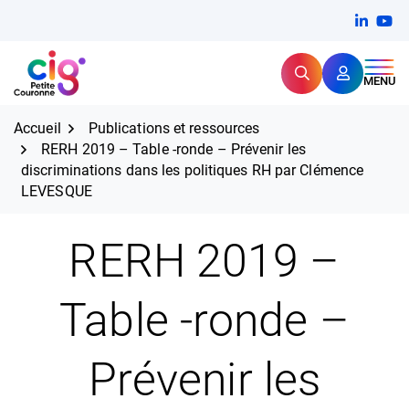
Aller
FERMER
Linkedi
(ouvert
You
(ou
au
contenu
Rechercher
CIG Petite Couronne
MENU
Expertise et proximité pour
les grands défis RH,
CIG Petite Couronne
aujourd'hui et demain.
Accueil
Publications et ressources
RERH 2019 – Table -ronde – Prévenir les
discriminations dans les politiques RH par Clémence
LEVESQUE
RERH 2019 –
Table -ronde –
Prévenir les