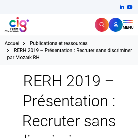
Aller
FERMER
Linkedi
(ouvert
You
(ou
au
contenu
Rechercher
CIG Petite Couronne
MENU
Expertise et proximité pour
les grands défis RH,
CIG Petite Couronne
aujourd'hui et demain.
Accueil
Publications et ressources
RERH 2019 – Présentation : Recruter sans discriminer
par Mozaïk RH
RERH 2019 –
Présentation :
Recruter sans