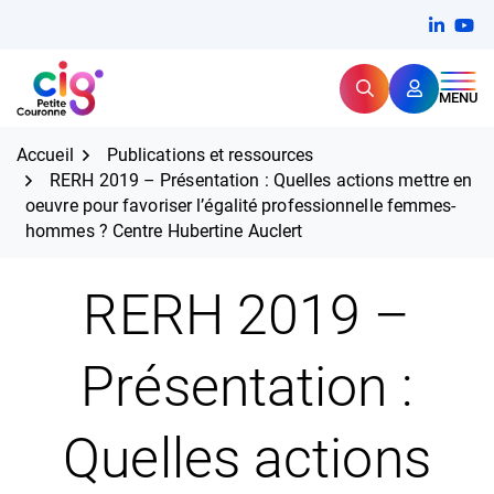
Aller
FERMER
Linkedi
(ouvert
You
(ou
au
contenu
Rechercher
CIG Petite Couronne
MENU
Expertise et proximité pour
les grands défis RH,
CIG Petite Couronne
aujourd'hui et demain.
Accueil
Publications et ressources
RERH 2019 – Présentation : Quelles actions mettre en
oeuvre pour favoriser l’égalité professionnelle femmes-
hommes ? Centre Hubertine Auclert
RERH 2019 –
Présentation :
Quelles actions