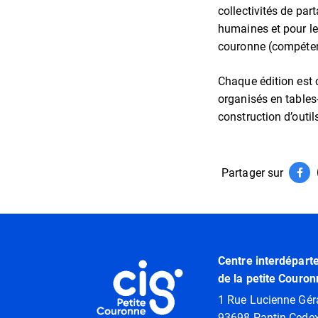
collectivités de par
humaines et pour le 
couronne (compéten
Chaque édition est 
organisés en tables
construction d’outil
Partager sur
Par
(ouv
Informations utiles
Centre interdépart
de la petite Couron
1 Rue Lucienne Gér
93698 Pantin Cede