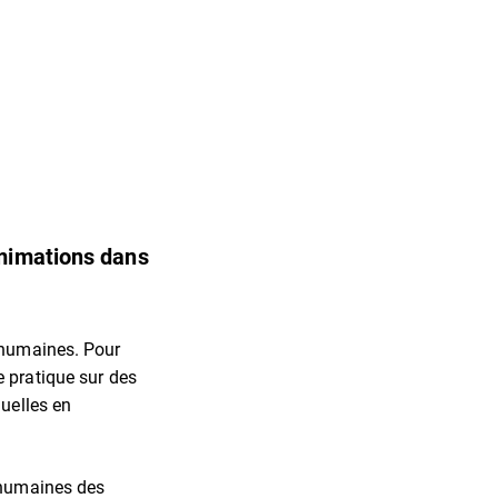
imimations dans
 humaines. Pour
e pratique sur des
nuelles en
 humaines des