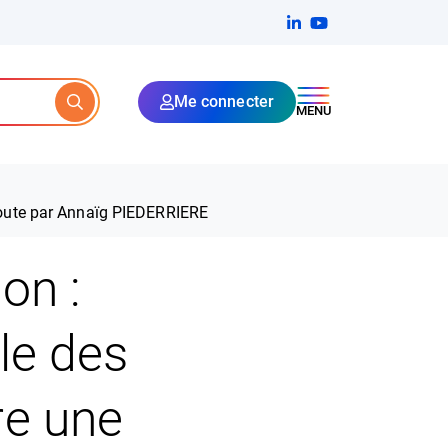
Linkedin
(ouverture dans un no
YouTube
(ouverture dans u
Me connecter
Rechercher
MENU
écoute par Annaïg PIEDERRIERE
on :
le des
re une