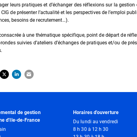
tager leurs pratiques et d’échanger des réflexions sur la gestio
CIG de présenter l’actualité et les perspectives de l’emploi publi
ces, besoins de recrutement…).
consacrée à une thématique spécifique, point de départ de réfle
-rondes suivies d’ateliers d’échanges de pratiques et/ou de prés
s.
tager sur Facebook
erture dans un nouvel onglet)
Partager sur X (Twitter)
(ouverture dans un nouvel onglet)
Partager sur LinkedIn
(ouverture dans un nouvel onglet)
Partager par e-mail
(ouverture dans un nouvel onglet)
emental de gestion
Horaires d'ouverture
ne d'Ile-de-France
Du lundi au vendredi
ain
8 h 30 à 12 h 30
x
13 h 30 à 18 h