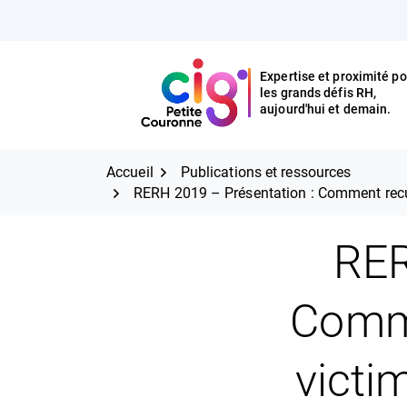
Aller
FERMER
au
contenu
Expertise et proximité po
les grands défis RH,
Expertise et proximité pour
CIG Petite Couronne
aujourd'hui et demain.
les grands défis RH,
CIG Petite Couronne
aujourd'hui et demain.
Accueil
Publications et ressources
RERH 2019 – Présentation : Comment recuei
RER
Comme
victi