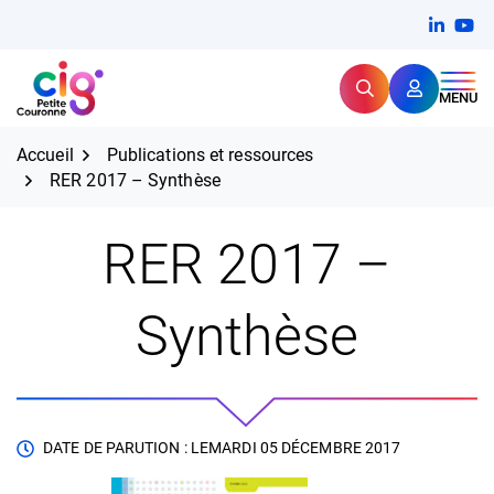
Aller
FERMER
Linkedi
(ouvert
You
(ou
au
contenu
Rechercher
CIG Petite Couronne
MENU
Expertise et proximité pour
les grands défis RH,
CIG Petite Couronne
aujourd'hui et demain.
Accueil
Publications et ressources
RER 2017 – Synthèse
RER 2017 –
Synthèse
DATE DE PARUTION : LE
MARDI 05 DÉCEMBRE 2017