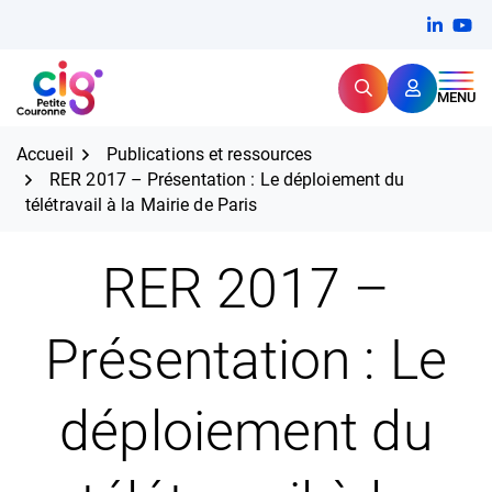
Aller
FERMER
Linkedi
(ouvert
You
(ou
au
contenu
Rechercher
CIG Petite Couronne
MENU
Expertise et proximité pour
les grands défis RH,
CIG Petite Couronne
aujourd'hui et demain.
Accueil
Publications et ressources
RER 2017 – Présentation : Le déploiement du
télétravail à la Mairie de Paris
RER 2017 –
Présentation : Le
déploiement du