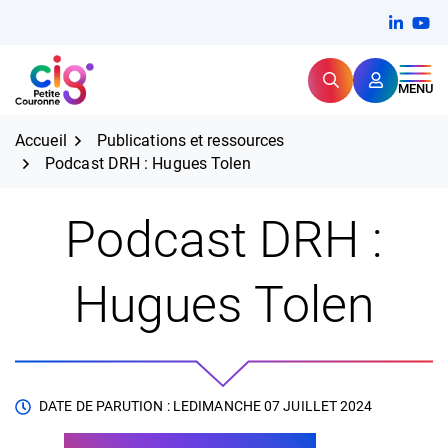
Aller
FERMER
Linkedi
(ouvert
You
(ou
au
contenu
Rechercher
CIG Petite Couronne
MENU
Expertise et proximité pour
les grands défis RH,
CIG Petite Couronne
aujourd'hui et demain.
Accueil
Publications et ressources
Podcast DRH : Hugues Tolen
Podcast DRH :
Hugues Tolen
DATE DE PARUTION : LE
DIMANCHE 07 JUILLET 2024