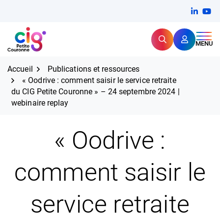
Aller
FERMER
Linkedi
(ouvert
You
(ou
au
contenu
Rechercher
CIG Petite Couronne
MENU
Expertise et proximité pour
les grands défis RH,
CIG Petite Couronne
aujourd'hui et demain.
Accueil
Publications et ressources
« Oodrive : comment saisir le service retraite
du CIG Petite Couronne » – 24 septembre 2024 |
webinaire replay
« Oodrive :
comment saisir le
service retraite