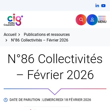
Aller
FERMER
Linkedi
(ouvert
You
(ou
au
contenu
Rechercher
CIG Petite Couronne
MENU
Expertise et proximité pour
les grands défis RH,
CIG Petite Couronne
aujourd'hui et demain.
Accueil
Publications et ressources
N°86 Collectivités – Février 2026
N°86 Collectivités
– Février 2026
DATE DE PARUTION : LE
MERCREDI 18 FÉVRIER 2026