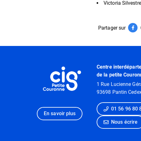
Victoria Silvest
Partager sur
Par
(ouv
Informations utiles
Centre interdépart
de la petite Couron
1 Rue Lucienne Gér
93698 Pantin Cede
01 56 96 80 
En savoir plus
Nous écrire