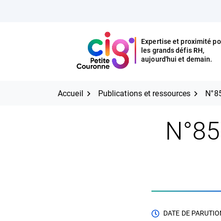
Aller
FERMER
au
contenu
Expertise et proximité po
les grands défis RH,
Expertise et proximité pour
CIG Petite Couronne
aujourd'hui et demain.
les grands défis RH,
CIG Petite Couronne
aujourd'hui et demain.
Accueil
Publications et ressources
N°85
N°85
DATE DE PARUTION