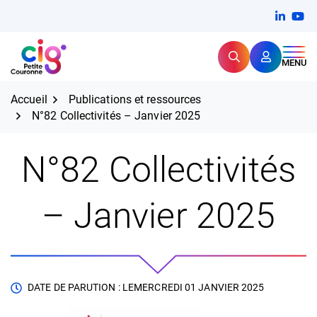
Aller
FERMER
Linkedi
(ouvert
You
(ou
au
contenu
Rechercher
CIG Petite Couronne
MENU
Expertise et proximité pour
les grands défis RH,
CIG Petite Couronne
aujourd'hui et demain.
Accueil
Publications et ressources
N°82 Collectivités – Janvier 2025
N°82 Collectivités
– Janvier 2025
DATE DE PARUTION : LE
MERCREDI 01 JANVIER 2025