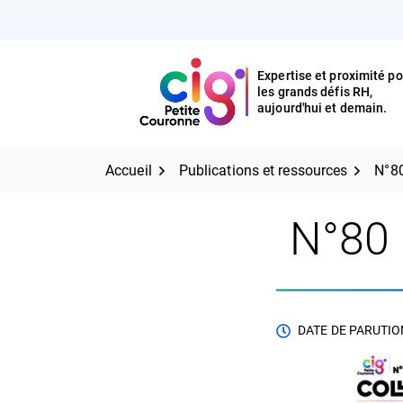
Aller
FERMER
au
contenu
Expertise et proximité po
les grands défis RH,
Expertise et proximité pour
CIG Petite Couronne
aujourd'hui et demain.
les grands défis RH,
CIG Petite Couronne
aujourd'hui et demain.
Accueil
Publications et ressources
N°80
N°80 
DATE DE PARUTION