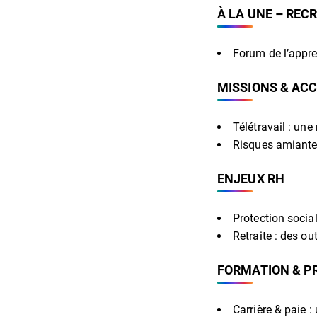
À LA UNE – REC
Forum de l’appren
MISSIONS & A
Télétravail : une
Risques amiante 
ENJEUX RH
Protection socia
Retraite : des o
FORMATION & P
Carrière & paie 