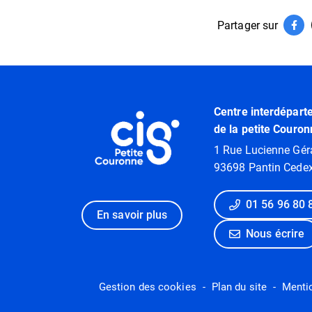
Partager sur
Par
(ouv
Informations utiles
Centre interdépart
de la petite Couron
1 Rue Lucienne Gér
93698 Pantin Cede
01 56 96 80 
En savoir plus
Nous écrire
Gestion des cookies
Plan du site
Menti