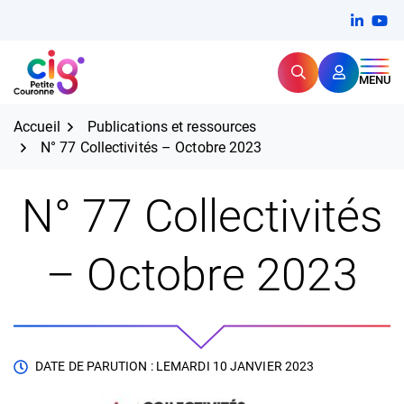
Aller
FERMER
Linkedi
(ouvert
You
(ou
au
contenu
Rechercher
CIG Petite Couronne
MENU
Expertise et proximité pour
les grands défis RH,
CIG Petite Couronne
aujourd'hui et demain.
Accueil
Publications et ressources
N° 77 Collectivités – Octobre 2023
N° 77 Collectivités
– Octobre 2023
DATE DE PARUTION : LE
MARDI 10 JANVIER 2023