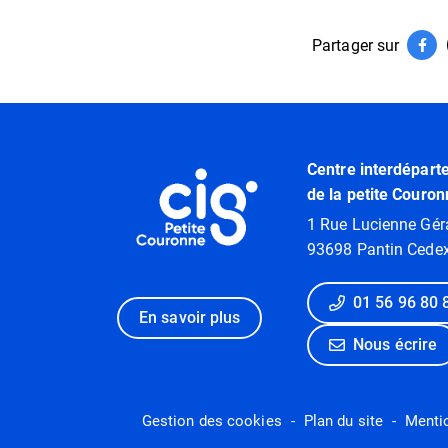
Partager sur
Par
(ouv
Informations utiles
Centre interdépart
de la petite Couron
1 Rue Lucienne Gér
93698 Pantin Cede
01 56 96 80 
En savoir plus
Nous écrire
Gestion des cookies
Plan du site
Menti