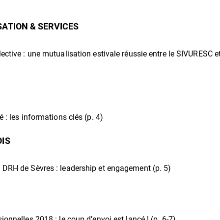
ATION & SERVICES
ective : une mutualisation estivale réussie entre le SIVURESC et
é : les informations clés (p. 4)
OIS
 DRH de Sèvres : leadership et engagement (p. 5)
ionnelles 2018 : le coup d’envoi est lancé ! (p. 6-7)