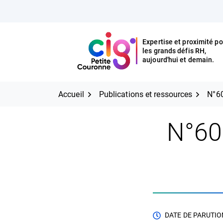
Aller
FERMER
au
contenu
Expertise et proximité po
les grands défis RH,
Expertise et proximité pour
CIG Petite Couronne
aujourd'hui et demain.
les grands défis RH,
CIG Petite Couronne
aujourd'hui et demain.
Accueil
Publications et ressources
N°60
N°60
DATE DE PARUTION