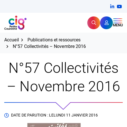
Aller
FERMER
Linkedi
(ouvert
You
(ou
au
contenu
Rechercher
CIG Petite Couronne
MENU
Expertise et proximité pour
les grands défis RH,
CIG Petite Couronne
aujourd'hui et demain.
Accueil
Publications et ressources
N°57 Collectivités – Novembre 2016
N°57 Collectivités
– Novembre 2016
DATE DE PARUTION : LE
LUNDI 11 JANVIER 2016