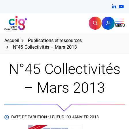
Aller
FERMER
Linkedi
(ouvert
You
(ou
au
contenu
Rechercher
CIG Petite Couronne
MENU
Expertise et proximité pour
les grands défis RH,
CIG Petite Couronne
aujourd'hui et demain.
Accueil
Publications et ressources
N°45 Collectivités – Mars 2013
N°45 Collectivités
– Mars 2013
DATE DE PARUTION : LE
JEUDI 03 JANVIER 2013