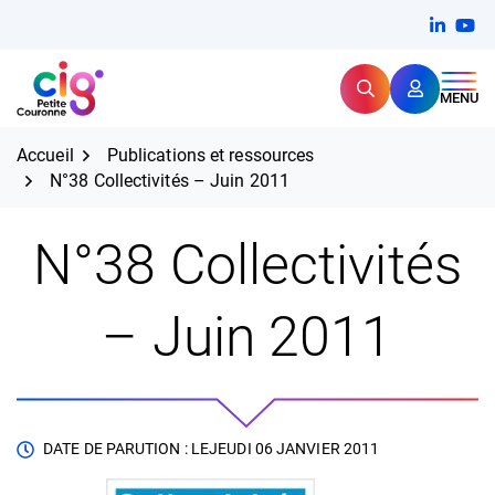
Aller
FERMER
Linkedi
(ouvert
You
(ou
au
contenu
Rechercher
CIG Petite Couronne
MENU
Expertise et proximité pour
les grands défis RH,
CIG Petite Couronne
aujourd'hui et demain.
Accueil
Publications et ressources
N°38 Collectivités – Juin 2011
N°38 Collectivités
– Juin 2011
DATE DE PARUTION : LE
JEUDI 06 JANVIER 2011