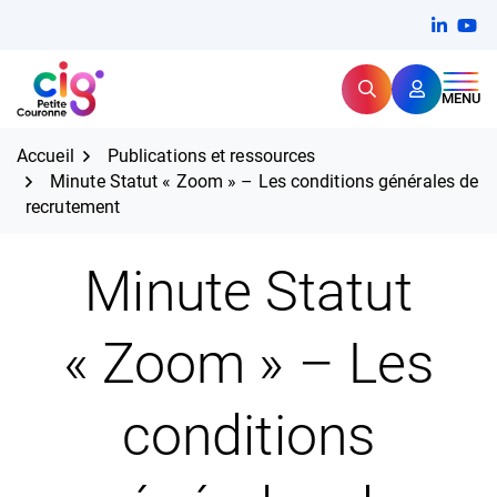
Aller
FERMER
Linkedi
(ouvert
You
(ou
au
contenu
Rechercher
CIG Petite Couronne
MENU
Expertise et proximité pour
les grands défis RH,
CIG Petite Couronne
aujourd'hui et demain.
Accueil
Publications et ressources
Minute Statut « Zoom » – Les conditions générales de
recrutement
Minute Statut
« Zoom » – Les
conditions