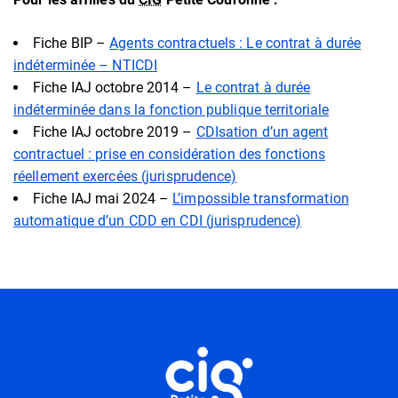
Fiche BIP –
Agents contractuels : Le contrat à durée
indéterminée – NTICDI
Fiche IAJ octobre 2014 –
Le contrat à durée
indéterminée dans la fonction publique territoriale
Fiche IAJ octobre 2019 –
CDIsation d’un agent
contractuel : prise en considération des fonctions
réellement exercées (jurisprudence)
Fiche
IAJ mai 2024 –
L’impossible transformation
automatique d’un CDD en CDI (jurisprudence)
Informations utiles