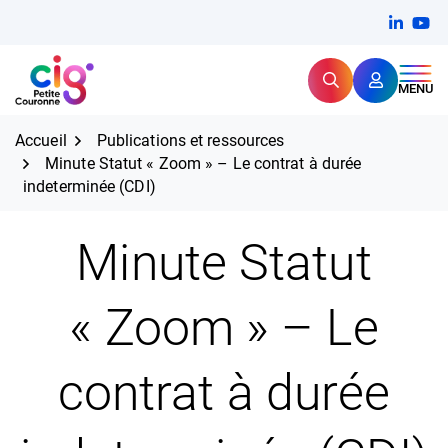
Aller
FERMER
Linkedi
(ouvert
You
(ou
au
contenu
Rechercher
CIG Petite Couronne
MENU
Expertise et proximité pour
les grands défis RH,
CIG Petite Couronne
aujourd'hui et demain.
Accueil
Publications et ressources
Minute Statut « Zoom » – Le contrat à durée
indeterminée (CDI)
Minute Statut
« Zoom » – Le
contrat à durée