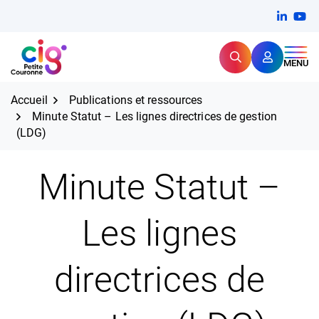
Aller
FERMER
Linkedi
(ouvert
You
(ou
au
contenu
Rechercher
CIG Petite Couronne
MENU
Expertise et proximité pour
les grands défis RH,
CIG Petite Couronne
aujourd'hui et demain.
Accueil
Publications et ressources
Minute Statut – Les lignes directrices de gestion
(LDG)
Minute Statut –
Les lignes
directrices de