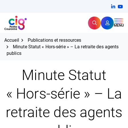
Aller
FERMER
Linkedi
(ouvert
You
(ou
au
contenu
Rechercher
CIG Petite Couronne
MENU
Expertise et proximité pour
les grands défis RH,
CIG Petite Couronne
aujourd'hui et demain.
Accueil
Publications et ressources
Minute Statut « Hors-série » – La retraite des agents
publics
Minute Statut
« Hors-série » – La
retraite des agents