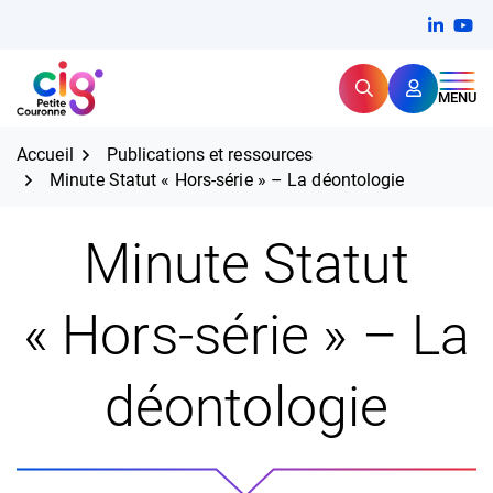
Aller
FERMER
Linkedi
(ouvert
You
(ou
au
contenu
Rechercher
CIG Petite Couronne
MENU
Expertise et proximité pour
les grands défis RH,
CIG Petite Couronne
aujourd'hui et demain.
Accueil
Publications et ressources
Minute Statut « Hors-série » – La déontologie
Minute Statut
« Hors-série » – La
déontologie