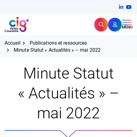
Aller
FERMER
Linkedi
(ouvert
You
(ou
au
contenu
Rechercher
CIG Petite Couronne
MENU
Expertise et proximité pour
les grands défis RH,
CIG Petite Couronne
aujourd'hui et demain.
Accueil
Publications et ressources
Minute Statut « Actualités » – mai 2022
Minute Statut
« Actualités » –
mai 2022