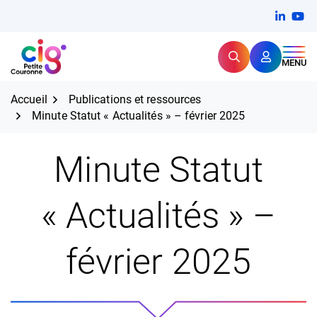
Aller
FERMER
Linkedi
(ouvert
You
(ou
au
contenu
Rechercher
CIG Petite Couronne
MENU
Expertise et proximité pour
les grands défis RH,
CIG Petite Couronne
aujourd'hui et demain.
Accueil
Publications et ressources
Minute Statut « Actualités » – février 2025
Minute Statut
« Actualités » –
février 2025