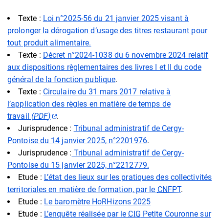
Texte :
Loi n°2025-56 du 21 janvier 2025 visant à
prolonger la dérogation d’usage des titres restaurant pour
tout produit alimentaire.
Texte :
Décret n°2024-1038 du 6 novembre 2024 relatif
aux dispositions règlementaires des livres I et II du code
général de la fonction publique
.
Texte :
Circulaire du 31 mars 2017 relative à
l’application des règles en matière de temps de
(ouverture dans un nouvel onglet)
travail
(
PDF
)
.
Jurisprudence :
Tribunal administratif de Cergy-
Pontoise du 14 janvier 2025, n°2201976
.
Jurisprudence :
Tribunal administratif de Cergy-
Pontoise du 15 janvier 2025, n°2212779.
Etude :
L’état des lieux sur les pratiques des collectivités
territoriales en matière de formation, par le
CNFPT
.
Etude :
Le baromètre HoRHizons 2025
Etude :
L’enquête réalisée par le
CIG
Petite Couronne sur