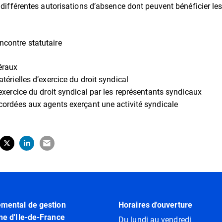
s différentes autorisations d’absence dont peuvent bénéficier le
contre statutaire
néraux
atérielles d’exercice du droit syndical
’exercice du droit syndical par les représentants syndicaux
ccordées aux agents exerçant une activité syndicale
tager sur Facebook
erture dans un nouvel onglet)
Partager sur X (Twitter)
(ouverture dans un nouvel onglet)
Partager sur LinkedIn
(ouverture dans un nouvel onglet)
Partager par e-mail
(ouverture dans un nouvel onglet)
emental de gestion
Horaires d'ouverture
ne d'Ile-de-France
Du lundi au vendredi