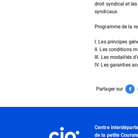
droit syndical et le
syndicaux.
Programme de la ren
I. Les principes gé
II. Les conditions m
III. Les modalités d
IV. Les garanties a
Partager sur
Par
(ouv
Informations utiles
Centre interdépart
de la petite Couron