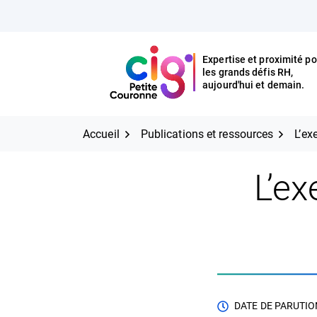
Aller
FERMER
au
contenu
Expertise et proximité po
les grands défis RH,
Expertise et proximité pour
CIG Petite Couronne
aujourd'hui et demain.
les grands défis RH,
CIG Petite Couronne
aujourd'hui et demain.
Accueil
Publications et ressources
L’ex
L’ex
DATE DE PARUTION