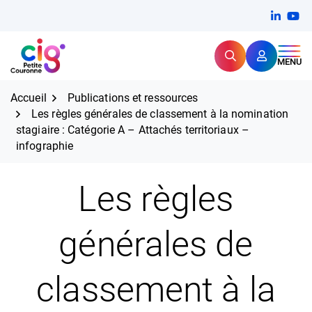
Aller
FERMER
Linkedi
(ouvert
You
(ou
au
contenu
Rechercher
CIG Petite Couronne
MENU
Expertise et proximité pour
les grands défis RH,
CIG Petite Couronne
aujourd'hui et demain.
Accueil
Publications et ressources
Les règles générales de classement à la nomination
stagiaire : Catégorie A – Attachés territoriaux –
infographie
Les règles
générales de
classement à la