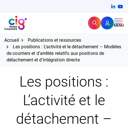
Aller
FERMER
Linkedi
(ouvert
You
(ou
au
contenu
Rechercher
CIG Petite Couronne
MENU
Expertise et proximité pour
les grands défis RH,
CIG Petite Couronne
aujourd'hui et demain.
Accueil
Publications et ressources
Les positions : L’activité et le détachement – Modèles
de courriers et d’arrêtés relatifs aux positions de
détachement et d’intégration directe
Les positions :
L’activité et le
détachement –