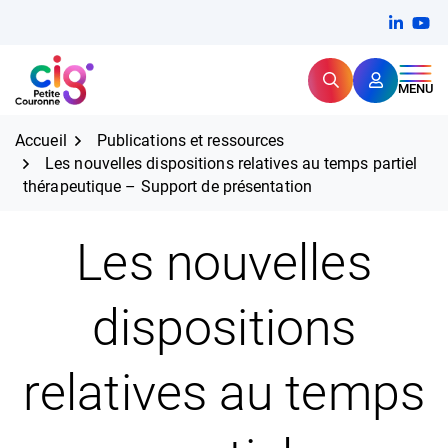
Aller
FERMER
Linkedi
(ouvert
You
(ou
au
contenu
Rechercher
CIG Petite Couronne
MENU
Expertise et proximité pour
les grands défis RH,
CIG Petite Couronne
aujourd'hui et demain.
Accueil
Publications et ressources
Les nouvelles dispositions relatives au temps partiel
thérapeutique – Support de présentation
Les nouvelles
dispositions
relatives au temps