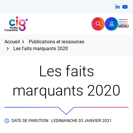
Aller
FERMER
Linkedi
(ouvert
You
(ou
au
contenu
Rechercher
CIG Petite Couronne
MENU
Expertise et proximité pour
les grands défis RH,
CIG Petite Couronne
aujourd'hui et demain.
Accueil
Publications et ressources
Les faits marquants 2020
Les faits
marquants 2020
DATE DE PARUTION : LE
DIMANCHE 03 JANVIER 2021