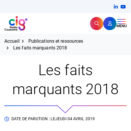
Aller
FERMER
Linkedi
(ouvert
You
(ou
au
contenu
Rechercher
CIG Petite Couronne
MENU
Expertise et proximité pour
les grands défis RH,
CIG Petite Couronne
aujourd'hui et demain.
Accueil
Publications et ressources
Les faits marquants 2018
Les faits
marquants 2018
DATE DE PARUTION : LE
JEUDI 04 AVRIL 2019