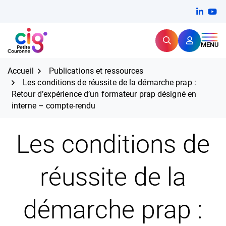
Aller
FERMER
Linkedi
(ouvert
You
(ou
au
contenu
Rechercher
CIG Petite Couronne
MENU
Expertise et proximité pour
les grands défis RH,
CIG Petite Couronne
aujourd'hui et demain.
Accueil
Publications et ressources
Les conditions de réussite de la démarche prap :
Retour d’expérience d’un formateur prap désigné en
interne – compte-rendu
Les conditions de
réussite de la
démarche prap :