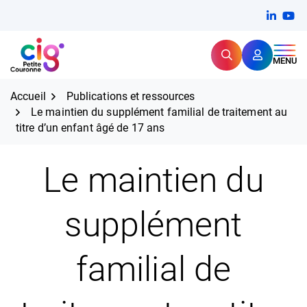
Aller
FERMER
Linkedi
(ouvert
You
(ou
au
contenu
Rechercher
CIG Petite Couronne
MENU
Expertise et proximité pour
les grands défis RH,
CIG Petite Couronne
aujourd'hui et demain.
Accueil
Publications et ressources
Le maintien du supplément familial de traitement au
titre d’un enfant âgé de 17 ans
Le maintien du
supplément
familial de