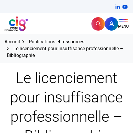
Aller
FERMER
Linkedi
(ouvert
You
(ou
au
contenu
Rechercher
CIG Petite Couronne
MENU
Expertise et proximité pour
les grands défis RH,
CIG Petite Couronne
aujourd'hui et demain.
Accueil
Publications et ressources
Le licenciement pour insuffisance professionnelle –
Bibliographie
Le licenciement
pour insuffisance
professionnelle –