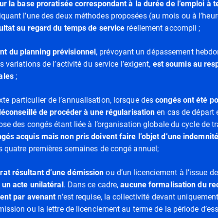
ur la base proratisée correspondant à la durée de l’emploi à
liquant l’une des deux méthodes proposées (au mois ou à l’heur
sultat au regard du temps de service
réellement accompli ;
nt du planning prévisionnel
, prévoyant un dépassement hebdo
 variations de l’activité du service l’exigent,
est soumis au
res
ales
;
te particulier de l’annualisation, lorsque des
congés ont été p
 déconseillé de procéder à une régularisation
en cas de départ 
pose des congés étant liée à l’organisation globale du cycle de tr
ngés acquis mais non pris doivent faire l’objet d’une indemni
es quatre premières semaines de congé annuel;
trat résultant d’une démission
ou d’un licenciement à l’issue de
 un acte unilatéral
. Dans ce cadre,
aucune formalisation
du re
gent
par avenant
n’est requise, la collectivité devant uniquement 
ission ou la lettre de licenciement au terme de la période d’ess