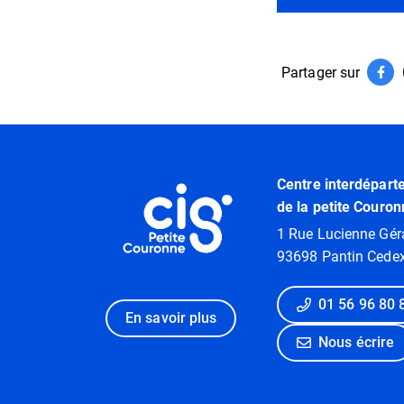
Partager sur
Par
(ouv
Informations utiles
Centre interdépart
de la petite Couron
1 Rue Lucienne Gér
93698 Pantin Cede
01 56 96 80 
En savoir plus
Nous écrire