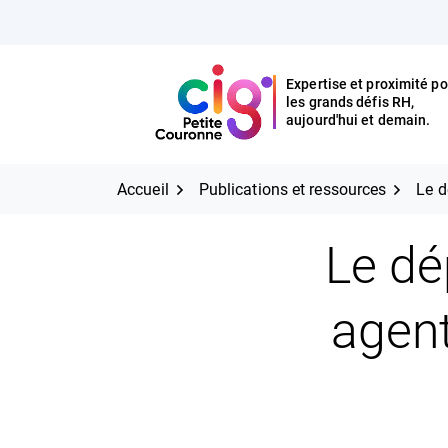
Aller
FERMER
au
contenu
Expertise et proximité po
les grands défis RH,
Expertise et proximité pour
CIG Petite Couronne
aujourd'hui et demain.
les grands défis RH,
CIG Petite Couronne
aujourd'hui et demain.
Accueil
Publications et ressources
Le d
Le dé
agen