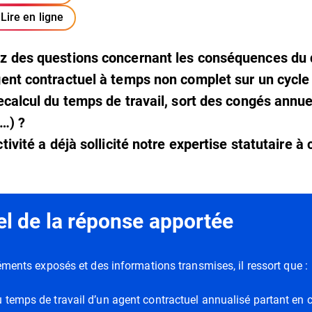
Lire en ligne
z des questions concernant les conséquences du 
ent contractuel à temps non complet sur un cycle
ecalcul du temps de travail, sort des congés annue
…) ?
tivité a déjà sollicité notre expertise statutaire à 
el de la réponse apportée
éments exposés et des informations transmises, il ressort que :
 temps de travail d’un agent contractuel annualisé partant en 