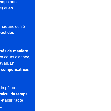
 temps non
e) et
en
madaire de 35
pect des
osés de manière
en cours d’année,
avail. En
té compensatrice
,
 la période
calcul du temps
établir l’acte
ai.