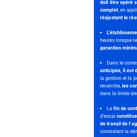
doit être
opéré s
complet
, en app
réajustant le ré
L’établisseme
heures lorsque les
garanties minim
Dans le contex
anticipée, il est
la gestion et la 
revanche,
les co
dans la limite d
La
fin de con
d’essai
constitue
de travail de l’a
constatant la dém