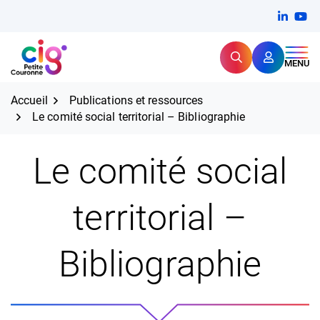
Aller
FERMER
Linkedi
(ouvert
You
(ou
au
contenu
Rechercher
CIG Petite Couronne
MENU
Expertise et proximité pour
les grands défis RH,
CIG Petite Couronne
aujourd'hui et demain.
Accueil
Publications et ressources
Le comité social territorial – Bibliographie
Le comité social
territorial –
Bibliographie