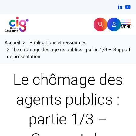
Aller
FERMER
Linkedi
(ouvert
You
(ou
au
contenu
Rechercher
CIG Petite Couronne
MENU
Expertise et proximité pour
les grands défis RH,
CIG Petite Couronne
aujourd'hui et demain.
Accueil
Publications et ressources
Le chômage des agents publics : partie 1/3 – Support
de présentation
Le chômage des
agents publics :
partie 1/3 –